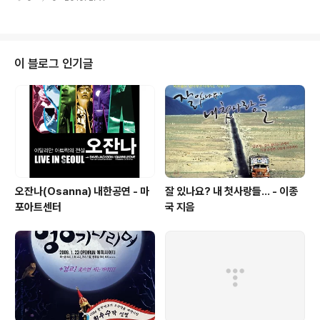
누군가..의 앨범이라고 이야기를 해도 그런 가보다.. 꽤 괜
편성에 훌륭한 스트링까지 나온다. 내공이 만만치 않음을
찮네.. 하고 넘어가지 않을까 싶다. 흠... 이런 이야기에는 그
증명하는 곡. 그래도..
수준의 훌륭함도 훌륭함이지만 그 곡들이 가지는 대중적인
매력때문이기도 하다. 간혹 재즈하는 사람들사이에서는 우
주로 간다.. 고 표현을 하기도 하던데... 박주원은 우주로는
이 블로그 인기글
가지 않는다. 깊게 음악을 듣지 않았던 사람이라도 귀가 있
는 사람이라면 누구라도 아~ 좋은데.. 할 수 있는 연주를 들
려준다 . 제목에서도 느껴지듯이 집시 음악, 스페니쉬 기타
에 대한 관심이 상당한 것으로 보여진다. 사실 박주원씨에
대해서..
오잔나(Osanna) 내한공연 - 마
잘 있나요? 내 첫사랑들... - 이종
포아트센터
국 지음