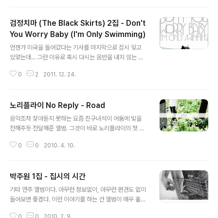
범을 귀기울여 듣어보지 않아 사람들이 말하는 '천재'라는
수식어가 참 낯설게만 느껴졌는데... 늦은 밤... 아마 비도 오
검정치마 (The Black Skirts) 2집 - Don't
는 밤이었던 것 같다. 무심히 이번 앨범을 오디오에 걸고 -
오디오에 CD를 건 것도 생각해보면 얼마만인지... - PC앞
You Worry Baby (I'm Only Swimming)
글 내용
에서 이런 저런 일을 하고 있었는데.... 귀가 번쩍~~ 와~ 이
언젠가 미국을 들어갔다는 기사를 마지막으로 잠시 잊고
거... 뭐지.. 했다.. 그리고 눈물이 핑~~ 돌기까지 오랜 시간
있었는데... 그런 이유로 혹시 다시는 음반을 내지 않는 것
이 필요하진 않았다. 얼마만이었을까? 멜로디의 힘으로 이
은 아닐까 걱정도 했는데... 역시 반짝이는 2집을 들고 돌아
렇게 감동받아보기가... 이제 내가 감동받을 일이 뭐 있..
0
2
2011. 12. 24.
왔다. 1집의 성취가 어떻고.. 무슨 상에서 몇개 부분이 어쩌
고.. 를 떠나 기대하고 들어도 좋을 법한 앨범이다. 여전히
앨범을 기준으로 이야기하는 것이 약간은 올드하다는 생각
노리플라이 No Reply - Road
이 들기도 하는데.. 이런 앨범이야 말로, 마음잡고 첫 곡부
글 내용
터 마지막 곡까지 쭉~ 들어볼 필요가 있다. 물론 이 앨범이
음악조차 찾아듣지 못하는 요즘 친구녀석이 어둠에 빛을
각 트랙간의 연관성이 있는 앨범은 아니지만 전체적인 앨
전해주듯 전달해준 앨범. 그것이 바로 노리플라이의 첫 앨
범의 구성을 느껴볼 필요가 있다는 말이다. (근래에 매우 장
범 Road. 요즘 자주 사용하는 용어로 웰메이드 앨범이라
엄한 연말시즌 타겟용 앨범을 낸 모 가수의 앨범에 비하면
0
0
2010. 4. 10.
고 해야할까.. 신인답지 않은 곡과 편곡, 연주 등으로 귀를
단연 필청 앨범이라고 할만하다. - 앨범이 나온지 약간의
즐겁게 만들어준다. 단, 신인이 신인답지 않다는 것이 장점
시간이 흘렀지만 ..
만은 아니라는 것. 그렇다고는 해도 여전히 좋은 미덕을 많
박주원 1집 - 집시의 시간
이 가진 곡으로 가득한 앨범이다. 소위 말하는, 후크송의 유
글 내용
혹에서도 꿋꿋하게 자기가 가진 색을 보여주는 배짱(?)이
기타 연주 앨범이다. 아무런 정보없이, 아무런 편견도 없이
더욱 그런 생각을 한다. 사실 배짱인지 이게 가장 잘 할수있
들어보면 좋겠다. 이런 이야기를 하는 건 앨범이 매우 훌륭
는 것이라 그것을 선택한 것인지는 알수없는 일... 농담...ㅋ
한 수준이기 때문이다. 이걸 무슨 스페인의 아무개.. 남미의
ㅋ 몇몇 곡에서는 최근 국내 가요에서는 듣기 힘든 대규모
0
0
2010. 2. 9.