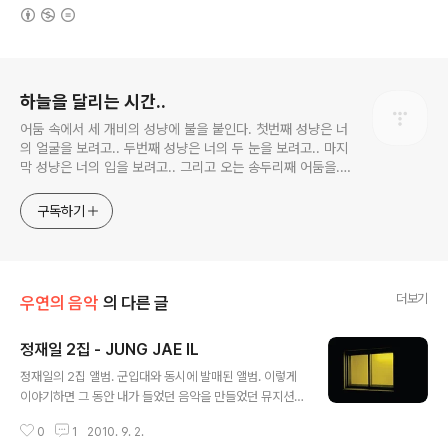
(새창열림)
로그 정보
하늘을 달리는 시간..
어둠 속에서 세 개비의 성냥에 불을 붙인다. 첫번째 성냥은 너
의 얼굴을 보려고.. 두번째 성냥은 너의 두 눈을 보려고.. 마지
막 성냥은 너의 입을 보려고.. 그리고 오는 송두리째 어둠을..
너를 내 품에 안고 그 모두를 기억하기 위해서..
구독하기
더보기
우연의 음악
의 다른 글
정재일 2집 - JUNG JAE IL
글 내용
정재일의 2집 앨범. 군입대와 동시에 발매된 앨범. 이렇게
이야기하면 그 동안 내가 들었던 음악을 만들었던 뮤지션
들에게 미안하지만, 근 1~2년안에 들었던 앨범중에 이번
0
1
2010. 9. 2.
앨범만큼 훌륭한 앨범은 없었던 듯하다. 정재일군의 1집 앨