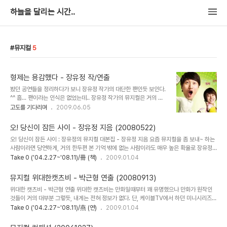
하늘을 달리는 시간..
뮤지컬
5
형제는 용감했다 - 장유정 작/연출
봤던 공연들을 정리하다가 보니 장유정 작가의 대단한 팬인듯 보인다.
^^ 흠... 팬이라는 인식은 없었는데.. 장유정 작가의 뮤지컬은 거의 다
본 셈이니 팬인지도 모르겠다. 형제는 용감했다는 뮤지컬로 만들어지
고도를 기다리며
2009.06.05
기 전에 대본으로 봤다. 뭐랄까... 이전 작품들과는 좀 다른 밋밋함이라
고 해야할까.. 그런게 있었다. 그렇지만 무대위의 형제는 용감했다는
오! 당신이 잠든 사이 - 장유정 지음 (20080522)
대본과는 달랐다. 뮤지컬 특유의 재기발랄함, 화려함 등등.. 잘 짜여진
오! 당신이 잠든 사이 : 장유정의 뮤지컬 대본집 - 장유정 지음 요즘 뮤지컬을 좀 보내~ 하는
작품이었다. 역시 뮤지컬이나 희곡은 무대에서 봐야하는 걸까.. 아니
사람이라면 당연하게, 거의 한두편 본 기억 밖에 없는 사람이라도 매우 높은 확율로 장유정
면, 아직은 내공이 부족하여 내가 모르는 걸까.. 간혹 대본으로도 무대
의 뮤지컬을 만나게 된다. 인지를 하든 못하든 간에... 그만큼 뮤지컬을 만드는 사람들중에 꽤
Take 0 ('04.2.27~'08.11)/冊 (책)
2009.01.04
에서도 너무 좋은 작품들도 있는 데 말이다. 형제..는 모두 더블 캐스팅
유명한 - 아마도 작가중에는 '가장'이라고 해도 괜찮을 법하다. - 사람이다. 뭐, 유명하다는
이다. 내가 본 것은 이석준과 김동욱 버젼. 위의 포스터와 같다. - 김동
게 꼭 좋은 거냐.. 뭐 이런 식으로 딴지를 걸면 그건 나도 모르겠고...^^ 오! 당신이 잠든 사이
욱군을 보러 ..
뮤지컬 위대한캣츠비 - 박근형 연출 (20080913)
/ 멜로드라마 / 김종욱 찾기 / 형제는 용감했다. - 이렇게 4편의 대본이 수록됐다. 3개는 뮤
위대한 캣츠비 - 박근형 연출 위대한 캣츠비는 만화일때부터 꽤 유명했으나 만화가 원작인
지컬, 하나는 희곡. 그러고보니 뮤지컬 대본은 뮤지컬 대본이라는 단어밖에 없나보다? 다른
것들이 거의 대부분 그렇듯, 내게는 전혀 정보가 없다. 단, 케이블TV에서 하던 미니시리즈를
용어가 있나... 흠.. 모르겠는데... ^^ 희곡..
몇 회 본 적이 있었다는.. 별로 재미가 없어서 초기에 몇 회보고 말았다는.. 그 정도의 기억이
Take 0 ('04.2.27~'08.11)/燕 (연)
2009.01.04
전부.. 이런 저런 소문을 들으면서도 애써 모르는 척했던건, 위대한 개츠비에 대한 기억이 남
아 있어서 그런 것이 아닐까? 어렸을때 봤던 위대한 개츠비는 참 묘한 기분을 자아냈던 소설