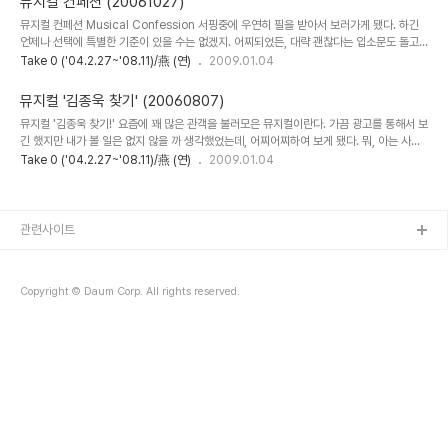
뮤지컬 컨페션 (20061027)
이다. 주변의 꽤 많은 여자들이 좋아하던 소설이었는데, 내게는 이상하게 깊은 감흥은 없었
뮤지컬 컨페션 Musical Confession 서핑중에 우연히 필을 받아서 보러가게 됐다. 하긴
던... 뭐, 그 이유에 대해서 이야기를 하자면 그것만으로도 한참 떠들어야하겠지만... 사실 내
언제나 선택에 특별한 기준이 있을 수는 없겠지. 어찌되었든, 대략 괜찮다는 입소문도 돌고
가 웃지도 울지도 못했던 이유에 대해서는 잘 알고 있으니 할말이 많기도 ..
하는 뮤지컬이었다. 많은 편수의 뮤지컬을 본 것은 아니지만 대충 감이 오기 시작했다. 어쩌
Take 0 ('04.2.27~'08.11)/燕 (연)
2009.01.04
면 이제 웬만해서는 별 감흥을 느끼지 못할지도... 그게 아니라면 컨페션이 전형적이었나...
약간 그런 감도 없진 않다. 하지만 그동안 내가 궁금하던 것에 대한 답을 구할 수 있었기에 괜
뮤지컬 '김종욱 찾기' (20060807)
찮은 공연이었다고 생각된다. 줄거리 자체는 조금 진부한 면이 없지 않으나 단점으로 보일
뮤지컬 '김종욱 찾기!' 요즘에 꽤 많은 관객을 불러모은 뮤지컬이란다. 가끔 광고를 통해서 보
수 있는 것들을 무난히 피해갔다고 생각된다. 그것이 나름 좋은 평가를 받는 이유이기도 할
긴 했지만 내가 볼 일은 없지 않을 까 생각했었는데, 어찌어찌하여 보게 됐다. 뭐, 아는 사람
듯하다. 주현과 태연이 기차길 옆에서 부르는 노래는 단연 인상적이었다. ..
이야 알겠지만 내가 한때는 뮤지컬이라면 고개를 설레설레 흔들었던 적이 있어서 소극장에
Take 0 ('04.2.27~'08.11)/燕 (연)
2009.01.04
서 뮤지컬 볼 일은 평생 없을 거라고 생각했었다. 사실 이번에 공연을 본 것도 근래 들어 소극
장을 중심으로 부는 창작뮤지컬 붐에 대한 궁금증때문인 면이 있었다. 뭘 보러가는 걸까하는
것에 대한 궁금증. 김종욱 찾기는 그랬다. 이야기자체가 말랑말랑하고 재미난 것이라, 말 그
대로 보는 동안은 별 생각없이 즐겁게 즐길 수 있었다. (하하하, 별 생각없이 즐길 수 있다는
관련사이트
게 가장 중요한 거지, 무슨 시비를 걸려고 삐딱하긴..) 오만석군의 여성팬들..
Copyright © Daum Corp. All rights reserved.