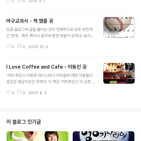
0
0
2010. 9. 1.
해봐야 할 작가로 체크해놨던 것 같다. 어찌되었든, 그 메모
어린 아..
는 결과적으로 매우 유용한 메모가 됐다. 매우 짧은 소설.
(프랑스와 우리나라에서 연극으로 무대에 올려지기도 했
야구교과서 - 잭 햄플 著
다.) 동화같은 짧은 소설이지만 만만치 않은 울림이 있다.
글 내용
몇몇 장면에서는 삶에 대해 진지하게 돌아보게 만들기도
요즘 블로그에 글을 올리는 것이 전체적으로 모두 부진하
하고, 길다면 긴 한 사람의 인생을 시한부 주인공을 통해 며
긴 한데... 특히 책이나 음악과 관련 부분이 심하다. 보거나
칠에 축약해서 보여준다. 오랜 시간이 걸리는 소설이 아니
듣는 것이 준 것은 아닌데.. 아무튼.. 이런 책을 본다고 하면
니 잠시 시간을 내어 볼만하다. 들인 시간에 비해 남는 것은
0
0
2009. 10. 6.
사람이 이거 미친거 아니야? 하는 경우가 상당히 많다. 하
많은 소설이다. 매우 이쁘고 사려 깊은 소설. 영계(靈界) 사
지만 생각보다 이런 책들은 재미있다. 생각하지 못했던 깨
이클, 영계 ..
달음 같은 것이 있는 경우도 있고... 그렇지만 이번에는 아
I Love Coffee and Cafe - 이동진 著
니다. 사실 이유는 내가 알고 있다. 내가 야구와 관련된 책
글 내용
을 본게 처음이 아니라서 그렇다. 그 동안 야구 룰이 바뀐
'커피 프린스'이후로 바리스타나 커피숍에 대한 사람들의
것도 아닌데, 이걸 다시 본다고 뭐 새로울게 있겠나.. 하지
호감은 평균이상인 듯하다. 이 책은 '커피프린스'의 은찬 스
만 야구를 좋아하는 사람이라면 한번쯤 봐도 좋을 책이다.
승으로 알려진 이동진씨가 쓴 책이다. 내가 생각했던 종류
아무리 룰을 잘 안다고 생각해도, 책을 본적이 없다면 꼭 한
0
0
2009. 8. 3.
의 책은 아니지만 커피에 대한 입문서로는 어느 정도의 역
번 보길 권한다. 이 책이 아니어도 상관없다. 어떤 책이든
할을 할 수 있을 것 같다. 생각보다 구체적으로 나와있던 레
야구룰과..
시피는 나름의 커피를 만들어보려는 사람들에겐 꽤 괜찮은
길잡이도 될 것 같다. 에스프레소 베이스의 커피에 대한 관
심이 더 많은 편인데, 이번 기회에 드롭식 커페에 대해서도
이 블로그 인기글
좀 관심을 가져봐야겠다. 그쪽도 나름 매력이 있어 보인단
말이지.. 어찌되었든 영감을 자극하는 데는 그런대로 의미
가 있는 책이었다.