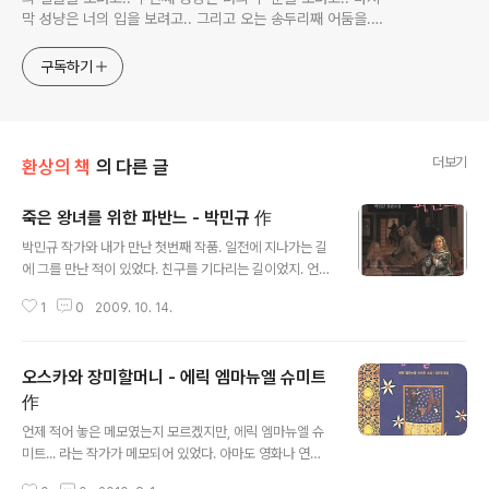
막 성냥은 너의 입을 보려고.. 그리고 오는 송두리째 어둠을..
너를 내 품에 안고 그 모두를 기억하기 위해서..
구독하기
더보기
환상의 책
의 다른 글
죽은 왕녀를 위한 파반느 - 박민규 作
글 내용
박민규 작가와 내가 만난 첫번째 작품. 일전에 지나가는 길
에 그를 만난 적이 있었다. 친구를 기다리는 길이었지. 언제
나 그렇듯, 우리의 약속 장소는 서점이었고... 조금 일찍 약
1
0
2009. 10. 14.
속 장소에 나간 나는 이런 저런 흥미로운 제목의 책을 펼쳐
보기를 반복하고 있었는데... 그때 나의 눈을 사로 잡는 제
목이 있었다. '지구영웅전설'... 다른 이유는 하나도 없이 그
오스카와 장미할머니 - 에릭 엠마뉴엘 슈미트
냥 제목만으로 뭔가 있지 않을까 생각하게 하던.. 그.러.나.
그게 그와 나와 마지막이라고 생각했다. 처음 몇장을 보는
作
글 내용
동안 도대체 공감할 수 없던 내용들, 문체.. 특히나 그 당시
언제 적어 놓은 메모였는지 모르겠지만, 에릭 엠마뉴엘 슈
는 - 지금도 여전히 남아있지만 - 지나치게 가벼운 말투의
미트... 라는 작가가 메모되어 있었다. 아마도 영화나 연극...
소설은 좋아하지 않았다. 새로운 언어를 만들어내는 혹은
또는 또다른 어떤 소설.. 등 관련이 있는 작품을 보고 확인
그것이 스스로의 개성을 들어내는 것이라고 느끼는 치기