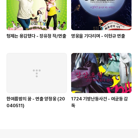
형제는 용감했다 - 장유정 작/연출
영웅을 기다리며 - 이현규 연출
한여름밤의 꿈 - 연출 양정웅 (20
1724 기방난동사건 - 여균동 감
040511)
독